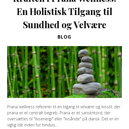
En Holistisk Tilgang til
Sundhed og Velvære
BLOG
Prana wellness refererer til en tilgang til velvære og livsstil, der
prana er et centralt begreb. Prana er et sanskritord, der
oversættes til "livsenergi" eller "livsånde" på dansk. Det er en
vigtig idé inden for hinduis…